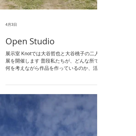
4月3日
Open Studio
展示室 Knotでは大谷哲也と大谷桃子の二人
展を開催します 普段私たちが、どんな所で
何を考えながら作品を作っているのか、活動
の背景を知っていただきたいと思い企画しま
した。 2008年に居を構えて以来、仕事と暮
らし、生活のほとんど全ての時間を過ごすこ
の場所を心地よいものにしたいと、多くの時
間と力を費やしてきました。大谷製陶所を取
り巻くすべてが哲也と桃子の作品なのです。