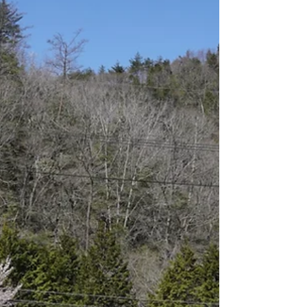
だいたり、次世代の陶芸家を育てるという活
動について深く理解していただいたり、プロ
の料理人の手によって変身するうつわの姿を
体験していただきたい、と思ってのことでし
た。 いつもはどちらかというと、空き時間
にのんびりと作品づくりをしている弟子たち
ですが、、、 「ガレージで展覧会を開
く！」という目標を掲げて、数ヶ月間真剣に
取り組みました。 SNSやDMによるイベント
のお知らせ、展示台となる什器や全体のスペ
ース作り、カード決済や梱包材の準備、駐車
場の整備など、展覧会を開くためにはやらな
くてはならないことが満載！ 個人作家とし
てやっていくために必要なことは、作品作り
以外にもたくさんあるということを知り、大
きく成長したのではないかと思います。 試
行錯誤を重ねて作り