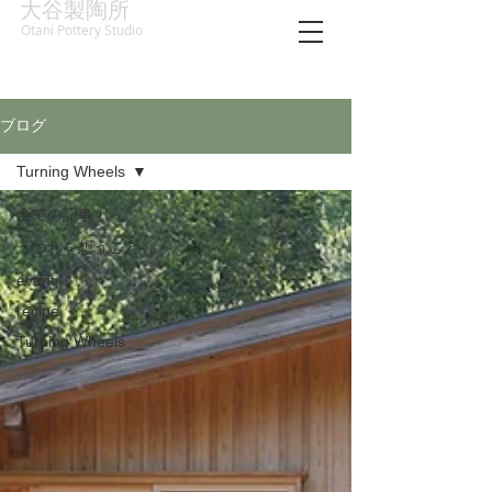
大谷製陶所
Otani Pottery Studio
ブログ
Turning Wheels
全ての記事
うつわを想うこと
event
recipe
Turning Wheels