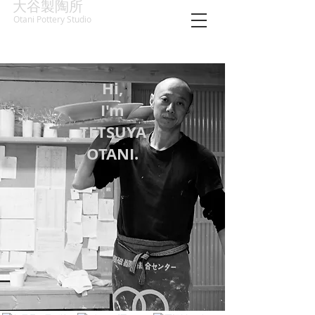
大谷製陶所
Otani Pottery Studio
Hi,
I'm
TETSUYA
OTANI.