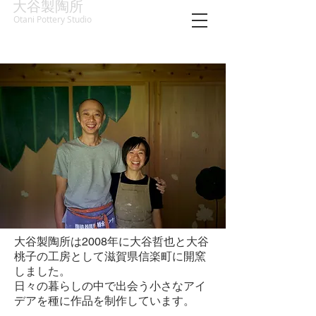
大谷製陶所
Otani Pottery Studio
大谷製陶所は2008年に大谷哲也と大谷
桃子の工房として滋賀県信楽町に開窯
しました。
日々の暮らしの中で出会う小さなアイ
デアを種に作品を制作しています。