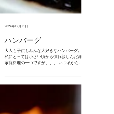
2024年12月11日
ハンバーグ
大人も子供もみんな大好きなハンバーグ。
私にとっては小さい頃から慣れ親しんだ洋風
家庭料理の一つですが、、、 いつ頃からこ
んなにポピュラーになったのでしょう？ 以
前、お義母さん（門司出身）と話していた
時、 「大学受験のために汽車で神戸に向か
う途中、食堂車で生まれて初めてハンバ...