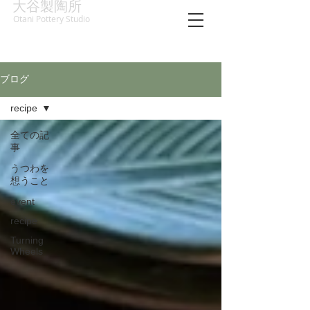
大谷製陶所
Otani Pottery Studio
ブログ
recipe
全ての記
事
うつわを
想うこと
event
recipe
Turning
Wheels