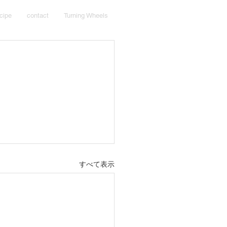
cipe
contact
Turning Wheels
すべて表示