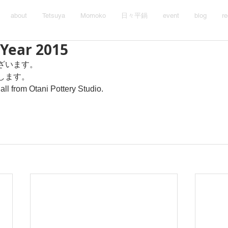
about
Tetsuya
Momoko
日々平鍋
event
blog
re
Year 2015
ざいます。
します。
ll from Otani Pottery Studio.