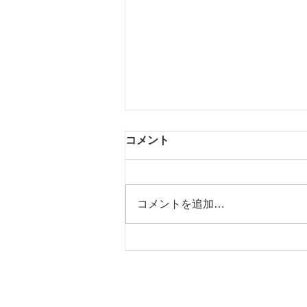
コメント
コメントを追加…
Turning Wheels 2026 -
Garage Sale - 弟子たちの作
品展 at WHEELS