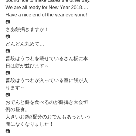
pound rice to make cakes the other day.
We are all ready for New Year 2018….
Have a nice end of the year everyone!
📷
さあ餅搗きますか！
📷
どんどん丸めて…
📷
普段はうつわを載せているさん板に本
日は餅が並びます～
📷
普段はうつわが入っている室に餅が入
ります～
📷
おでんと餅を食べるのが餅搗き大会恒
例の昼食。
大きいお鍋3配分のおでんもあっという
間になくなりました！
📷