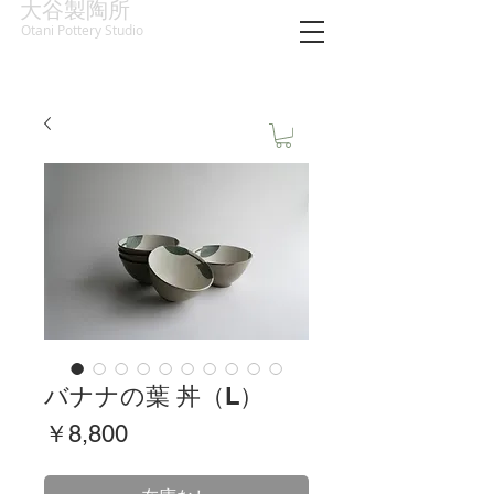
大谷製陶所
Otani Pottery Studio
バナナの葉 丼（L）
価
￥8,800
格