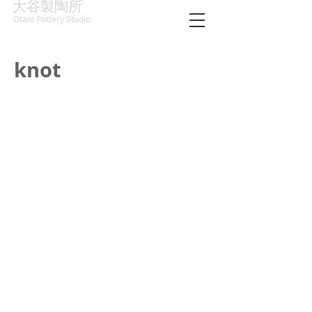
大谷製陶所
Otani Pottery Studio
knot