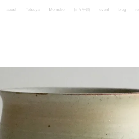
about
Tetsuya
Momoko
日々平鍋
event
blog
re