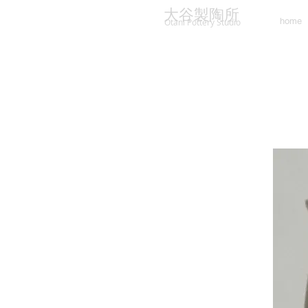
大谷製陶所
home
Otani Pottery Studio