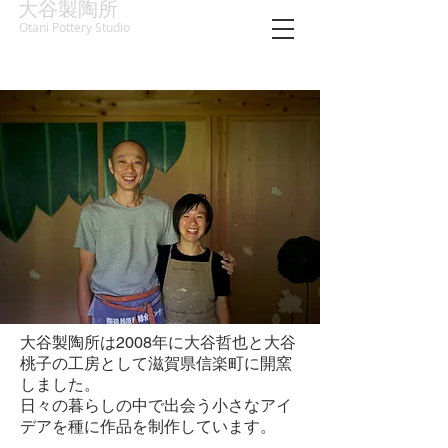
大谷製陶所
Otani Pottery Studio
大谷製陶所は2008年に大谷哲也と大谷
桃子の工房として滋賀県信楽町に開窯
しました。
日々の暮らしの中で出会う小さなアイ
デアを種に作品を制作しています。