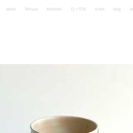
about
Tetsuya
Momoko
日々平鍋
event
blog
re