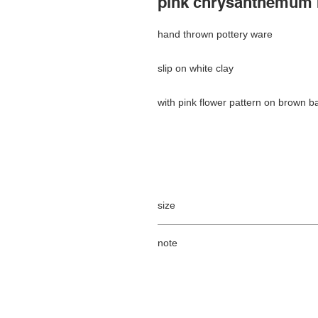
pink chrysanthemum 
hand thrown pottery ware
slip on white clay
with pink flower pattern on brown 
size
φ105 h80
note
両手で包み込めるボウルです。
スープや粕汁など汁物はもちろん、
Because they are handmade, each ite
フルーツを添えたデザートボウルと