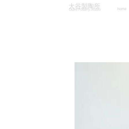
大谷製陶所
home
Otani Pottery Studio