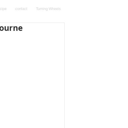
cipe
contact
Turning Wheels
bourne