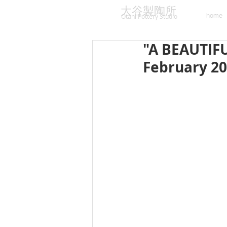
大谷製陶所
home
Otani Pottery Studio
"A BEAUTIFU
February