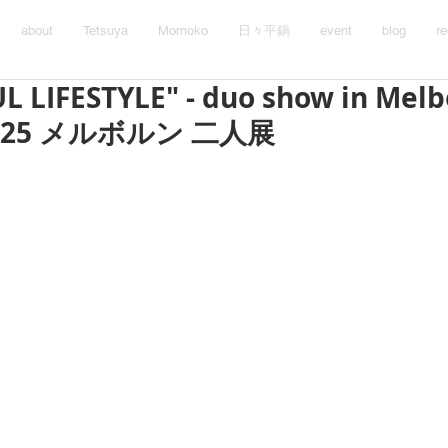
about
Tetsuya
Momoko
日々平鍋
event
blog
re
L LIFESTYLE" - duo show in Mel
 2025 メルボルン 二人展