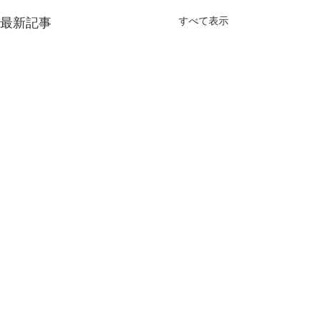
すべて表示
最新記事
コメント
「涼の器展」
生活工芸展 202