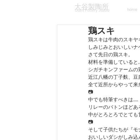
大谷製陶所
home
Otani Pottery Studio
鶏スキ
鶏スキは牛肉のスキヤ
しみじみとおいしいナ
さて先日の鶏スキ。
材料を準備していると...
シガチキンファームの
近江八幡の丁子麩、豆
全て近所からやって来
📷
中でも特筆すべきは....
リレーのバトンほどあ
中がとろとろでとても
📷
そして子供たちが『モ
おいしいダシがしみ込