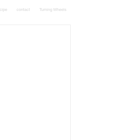
cipe
contact
Turning Wheels
。