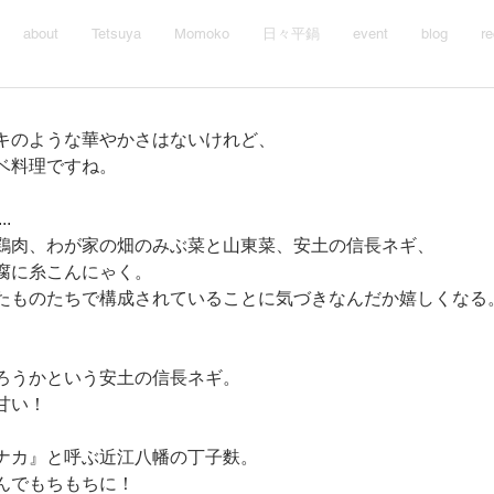
about
Tetsuya
Momoko
日々平鍋
event
blog
re
キのような華やかさはないけれど、
ベ料理ですね。
.
鶏肉、わが家の畑のみぶ菜と山東菜、安土の信長ネギ、
腐に糸こんにゃく。
たものたちで構成されていることに気づきなんだか嬉しくなる
ろうかという安土の信長ネギ。
甘い！
ナカ』と呼ぶ近江八幡の丁子麩。
んでもちもちに！