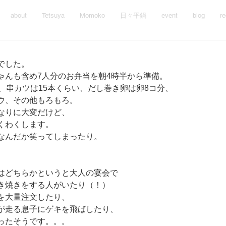
about
Tetsuya
Momoko
日々平鍋
event
blog
re
でした。
ゃんも含め7人分のお弁当を朝4時半から準備。
、串カツは15本くらい、だし巻き卵は卵8コ分、
ウ、その他もろもろ。
なりに大変だけど、
くわくします。
なんだか笑ってしまったり。
はどちらかというと大人の宴会で
き焼きをする人がいたり（！）
を大量注文したり、
が走る息子にゲキを飛ばしたり、
ったそうです。。。