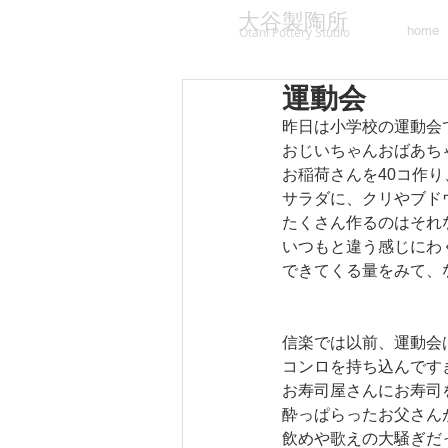
大谷製陶所
home
Otani Pottery Studio
運動会
昨日は小学校の運動会
おじいちゃんおばあち
お稲荷さんを40コ作り
サラダに、クリやブド
たくさん作るのはそれ
いつもと違う感じにわ
できてくる量をみて、
信楽では以前、運動会
コンロを持ち込んです
お寿司屋さんにお寿司
酔っぱらったお父さん
飲めや歌えの大騒ぎだ