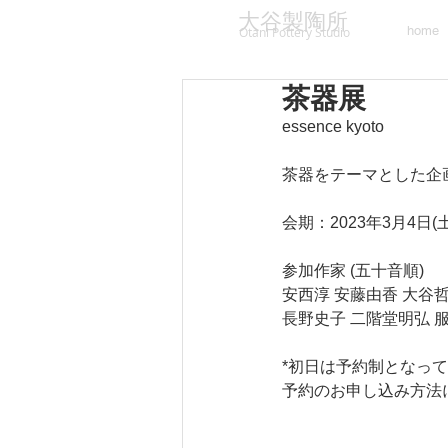
大谷製陶所
home
Otani Pottery Studio
茶器展
essence kyoto
茶器をテーマとした企
会期：2023年3月4日(土
参加作家 (五十音順)
安西淳 安藤由香 大谷哲
長野史子 二階堂明弘 
*初日は予約制となっ
予約のお申し込み方法