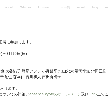
about
Tetsuya
Momoko
日々平鍋
event
blog
re
画展に参加します。
)〜3月19日(日)
也 大谷桃子 尾形アツシ 小野哲平 北山栄太 清岡幸道 艸田正樹 
服部竜也 森本仁 吉川和人 吉田香楠子
ております。
についての詳細は
essence kyotoのホームページ
及び
SNS
上で