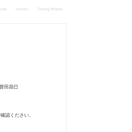
cipe
contact
Turning Wheels
督田昌巳 
ご確認ください。