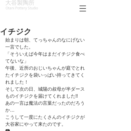
大谷製陶所
Otani Pottery Studio
イチジク
始まりは朝、てっちゃんのなにげない
一言でした。
「そういえば今年はまだイチジク食べ
てないな」
午後、近所のおじいちゃんが庭でとれ
たイチジクを袋いっぱい持ってきてく
れました！
そして次の日、城陽の叔母が半ダース
ものイチジクを届けてくれました!!
あの一言は魔法の言葉だったのだろう
か…
こうして一度にたくさんのイチジクが
大谷家にやって来たのです。