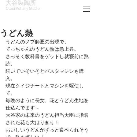
大谷製陶所
Otani Pottery Studio
うどん熱
うどんのノブ師匠の出現で、
てっちゃんのうどん熱は急上昇。
さっそく教科書をゲットし就寝前に熟
読、
続いていそいそとパスタマシンも購
入。
現在クイジナートとマシンを駆使し
て、
毎晩のように長女、花とうどん生地を
仕込んでます～
大谷家の未来のうどん担当大臣に指名
された花も大はりきり！
おいしいうどんがずっと食べられそう