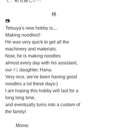
で、私も嬉しい！
　　　　　　　　　　桃
📷
Tetsuya's new hobby is....
Making noodles!! 
He was very quick to get all the 
machinery and materials. 
Now, he is making noodles 
almost every day with his assistant,
our 
#1
 daughter, Hana.
Very nice, we've been having good 
noodles a lot these days:)
I am hoping this hobby will last for a 
long long time,
and eventually turns into a custom of 
the family!
         Momo