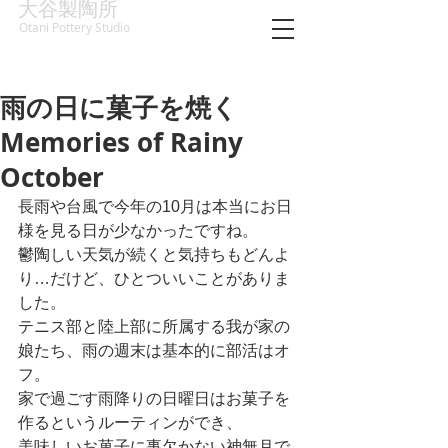
大谷製陶所
Otani Pottery Studio
雨の日に菓子を焼く
Memories of Rainy
October
長雨や台風で今年の10月は本当にお日
様を見る日が少なかったですね。
鬱陶しい天気が続くと気持ちもどんよ
り…だけど、ひとついいことがありま
した。
テニス部と陸上部に所属する我が家の
娘たち、雨の週末は基本的に部活はオ
フ。
家で過ごす雨降りの日曜日はお菓子を
作るというルーティンができ、
美味しいお菓子に事欠かない神無月で