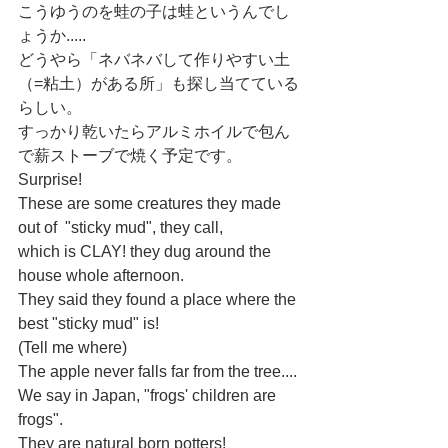
こうゆうのを蛙の子は蛙というんでし
ょうか.....
どうやら「ネバネバして作りやすい土
（=粘土）がある所」も探し当てている
らしい。
すっかり乾いたらアルミホイルで包ん
で薪ストーブで焼く予定です。
Surprise!
These are some creatures they made 
out of  "sticky mud", they call, 
which is CLAY! they dug around the 
house whole afternoon.
They said they found a place where the 
best "sticky mud" is!
(Tell me where)
The apple never falls far from the tree....
We say in Japan, "frogs' children are 
frogs".
They are natural born potters!