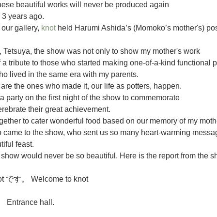
hese beautiful works will never be produced again 
 3 years ago.
our gallery, 
knot 
held Harumi Ashida’s (Momoko’s mother's) p
Tetsuya, the show was not only to show my mother's work 
f a tribute to those who started making one-of-a-kind functional po
who lived in the same era with my parents.
are the ones who made it, our life as potters, happen.
a party on the first night of the show to commemorate 
rebrate their great achievement.
ogether to cater wonderful food based on our memory of my moth
o came to the show, who sent us so many heart-warming messa
ful feast.
s show would never be so beautiful. Here is the report from the s
す。 Welcome to knot
rance hall.