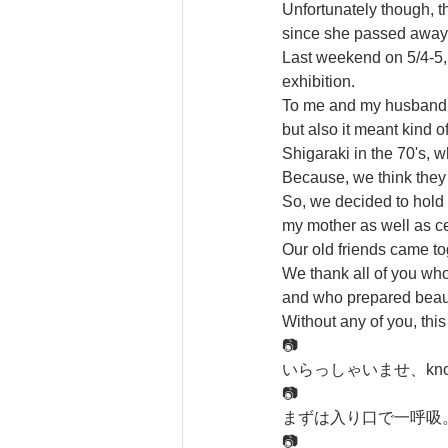
Unfortunately though, t
since she passed away
Last weekend on 5/4-5, 
exhibition.
To me and my husband, 
but also it meant kind o
Shigaraki in the 70's, 
Because, we think they 
So, we decided to hold 
my mother as well as ce
Our old friends came t
We thank all of you wh
and who prepared beauti
Without any of you, thi
📷
いらっしゃいませ、knot で
📷
まずは入り口で一呼吸。 Ent
📷