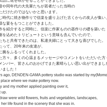
出話に花を咲かせることができました。
母や同年代の大先輩たちが若者だった当時の
ただけたのではないかと思います。
じ時代に焼き物作りで信楽を盛り上げた古くからの友人が集い
様な宴をもつことができました。
作を紹介すると同時に、信楽に作家ものの器作りの礎を築いた
謝を込めたトリビュートという意味も含んでいたので、
たちと共有できたのは、私達夫婦にとって大きな喜びでした。
たって、20年来の友達が、
に腕をふるってくれました。
た方々、多くの心温まるメッセージやコメントをいただいた方
メンバー、皆さんのおかげでまた素晴らしい思い出ができまし
いました！
years ago, DENDEN-GAMA pottery studio was started by my(Momok
y place where we make pottery now. 
 and my mother applied painting over it, 
t up. 
 draw were wild flowers, fruits and vegetables, landscapes, 
her life found in the scenery that she was in. 