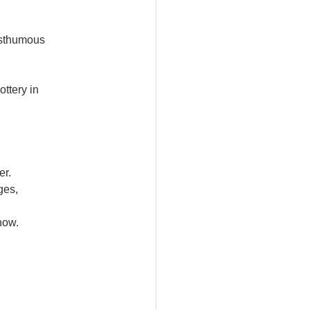
osthumous 
ttery in 
er.
ges, 
how.