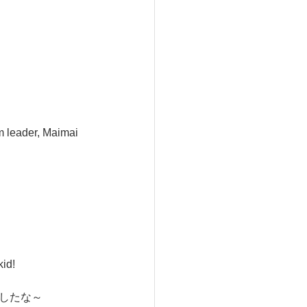
m leader, Maimai
id!
したな～