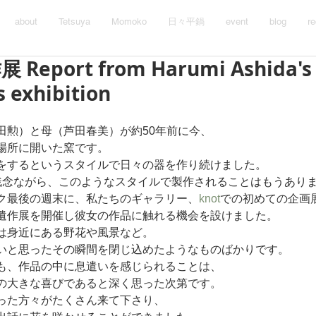
about
Tetsuya
Momoko
日々平鍋
event
blog
re
eport from Harumi Ashida's
 exhibition
田勲）と母（芦田春美）が約50年前に今、
場所に開いた窯です。
をするというスタイルで日々の器を作り続けました。
残念ながら、このようなスタイルで製作されることはもうあり
ク最後の週末に、私たちのギャラリー、
knot
での初めての企画
遺作展を開催し彼女の作品に触れる機会を設けました。
は身近にある野花や風景など。
いと思ったその瞬間を閉じ込めたようなものばかりです。
も、作品の中に息遣いを感じられることは、
の大きな喜びであると深く思った次第です。
った方々がたくさん来て下さり、