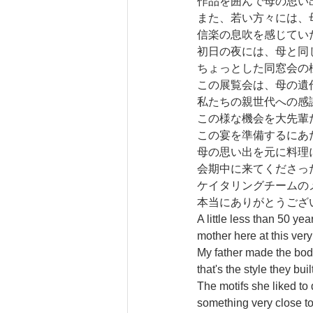
作品を囲んで母の思い
また、若い方々には、
信楽の息吹を感じてい
初日の夜には、母と同
ちょっとした同窓会の
この展覧会は、母の遺
私たちの親世代への感
この様な機会を大先輩
この宴を準備するにあ
母の思い出を元に料理
会期中に来てくださっ
ケイタリングチームの
本当にありがとうござ
A little less than 50 
mother here at this ver
My father made the body
that's the style they buil
The motifs she liked to
something very close to 