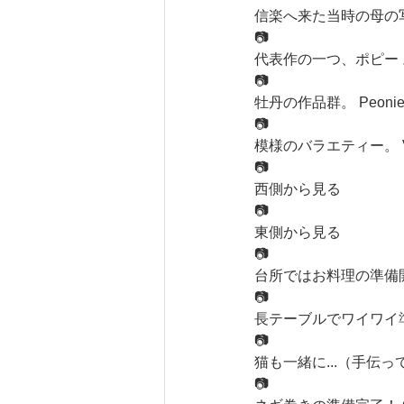
信楽へ来た当時の母の写真と作品。 
📷
代表作の一つ、ポピー 。Poppie
📷
牡丹の作品群。 Peonie
📷
模様のバラエティー。 Vari
📷​
西側から見る
📷
東側から見る
📷
台所ではお料理の準備開始！ I
📷​
長テーブルでワイワイ準備中。 
📷
猫も一緒に...（手伝ってないよ
📷