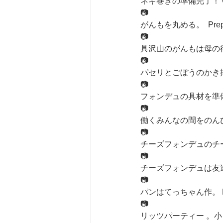
ネギ巻きの準備完了！ Green on
📷
がんもを丸める。  Prepari
📷
具沢山のがんもは母の得意料理で
📷
パセリとごぼうのかき揚げ
📷
フォンデュの具材を準
📷
働くみんなの間をのん
📷
チーズフォンデュのチ
📷
チーズフォンデュは友
📷
パンはてっちゃん作。 Bread ma
📷
リッツパーティー 。