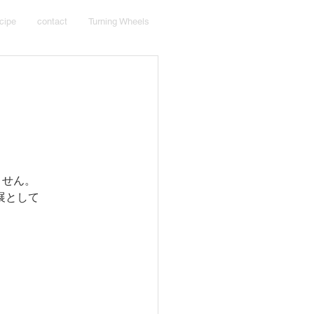
cipe
contact
Turning Wheels
ません。
展として