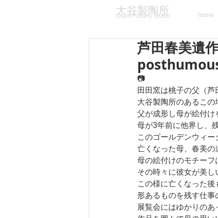
大谷製陶所
home
Otani Pottery Studio
芦田春美遺作展 R
posthumous
📷
田田窯は桃子の父（芦
大谷製陶所のあるこの
父が成形し母が絵付け
母が3年前に他界し、
このゴールデンウィー
亡くなった母、春美の
母の絵付けのモチーフ
その時々に彼女が美し
この様に亡くなった後
形あるものを残す仕事
展覧会にはゆかりのあ