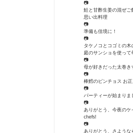
📷
鮭と甘酢生姜の混ぜご
思い出料理
📷
準備も佳境に！
📷
タケノコとコゴミの木
庭のサンショを使って
📷
母が好きだった太巻き
📷
棒鱈のピンチョス お
📷
パーティーが始まりました、
📷
ありがとう、今夜のケ
chefs!
📷
ありがとう、さようなら。 S