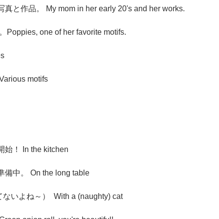
My mom in her early 20's and her works.
s, one of her favorite motifs.
s 
ous motifs
n the kitchen
On the long table
ね～）  With a (naughty) cat