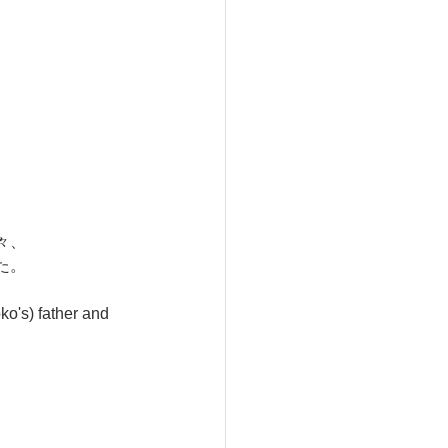
、
々、
た。
o's) father and 