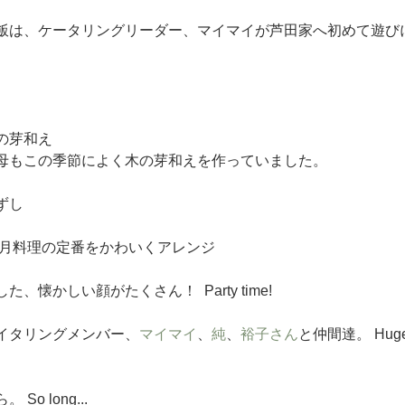
飯は、ケータリングリーダー、マイマイが芦田家へ初めて遊び
の芽和え 
母もこの季節によく木の芽和えを作っていました。
ずし
正月料理の定番をかわいくアレンジ
懐かしい顔がたくさん！  Party time!
イタリングメンバー、
マイマイ
、
純
、
裕子さん
と仲間達。 Huge th
o long...