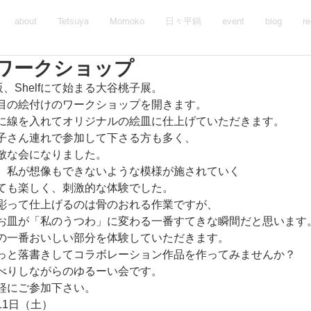
about
Tetsuya
Momoko
日々平鍋
event
blog
re
ワークショップ
、Shelfにて始まる大谷桃子展。
目の絵付けのワークショップを開きます。
に線を入れてオリジナルの絵皿に仕上げていただきます。
子さん連れで参加して下さる方も多く、
敵な会になりました。
、私が想像もできないような模様が施されていく
ても楽しく、刺激的な体験でした。
彫って仕上げるのは骨のおれる作業ですが、
お皿が「私のうつわ」に変わる一番すてきな瞬間だと思います
の一番おいしい部分を体験していただきます。
っと落書きしてコラボレーション作品を作ってみませんか？
べりしながらのゆるーい会です。
軽にご参加下さい。
11日（土）