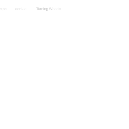
cipe
contact
Turning Wheels
。