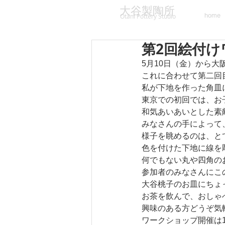
大谷製陶所
home
Otani Pottery Studio
第2回絵付け
5月10日（金）から大阪
これに合わせて第二回
私が下地を作った角皿
東京での初回では、お
和気あいあいとした素
みなさんの手によって
様子を眺めるのは、と
色を付けた下地に線を
何でもない丸や四角の
参加者のみなさんにこ
大谷桃子のお皿にちょ
お茶を飲んで、おしゃ
興味のある方どうぞ気
ワークショップ開催は