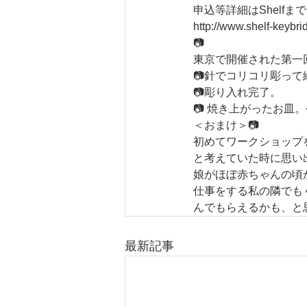
申込等詳細はShelfま
http://www.shelf-keybr
📷
東京で開催された第一
📷針でコリコリ彫っ
📷彫り入れ完了。
📷 焼き上がったお
＜おまけ＞📷
初めてワークショップ
と考えていた時に思い
娘がほぼ赤ちゃんの頃
仕事をする私の隣でも
んでもらえるかも、と
最新記事