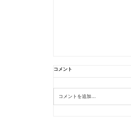
コメント
コメントを追加…
Turning Wheels 2026 -
Garage Sale - 弟子たちの作
品展 at WHEELS