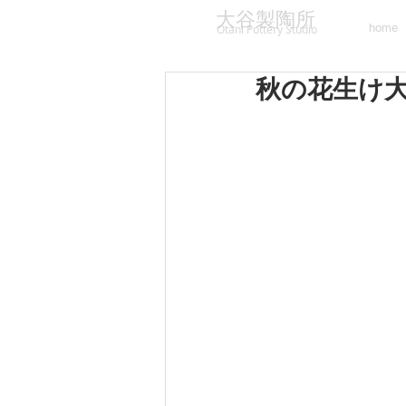
大谷製陶所
home
Otani Pottery Studio
秋の花生け大会 