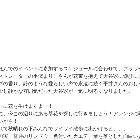
ほんでのイベントに参加するスケジュールに合わせて、フラワ
ストレーターの平澤まりこさんが花束を抱えて大谷家に遊びに
ブの香り、鈴のような愛らしい声で永遠に続く平井さんのおし
少し静かな雰囲気だった大谷家が一気に明るくなりました。
ーに花を生けますよー！」
に、今この辺りにある草花を探しに行きましょう！アレンジに
いから！」
れて秋晴れの下みんなでワイワイ散歩に出かけると、、、
の実、普通のリンドウ、色付いたカエデ、葉を落とした面白い