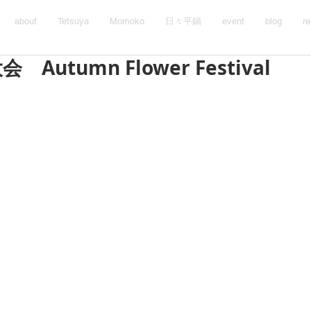
about
Tetsuya
Momoko
日々平鍋
event
blog
re
Autumn Flower Festival