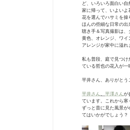
ど、いろいろ面白い自
家に帰って、いよいよ
花を選んでハサミを操
ほんの些細な日常の出
聴き手＆写真撮影は、
黄色、オレンジ、ワイ
アレンジが家中に溢れ
私も普段、庭で見つけ
ている哲也の花入が一
平井さん、ありがとう
平井さん
、
平澤さん
が
ています。これから寒く
ずっと昔に見た風景が
てはいかがでしょう？