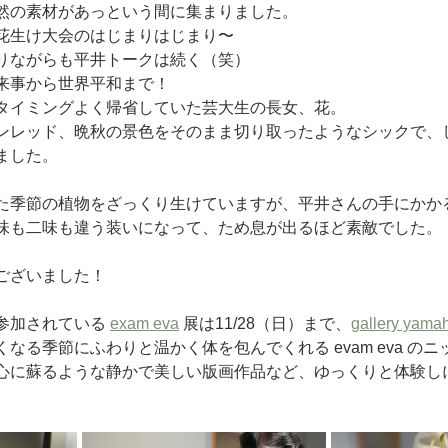
然の素材があっという間に集まりました。
花生け大会のはじまりはじまり〜
りながらも平井トークは続く（笑）
来事から世界平和まで！
タイミングよく帰省していた芸大生の長女、花。
ンレッド、晩秋の景色をそのまま切り取ったようなシックで、
ました。
た季節の植物をざっくり生けていますが、平井さんの手にかか
味も二味も違う装いになって、ため息が出るほど素敵でした。
ございました！
参加されている 
exam eva
 展は11/28（日）まで、
gallery yama
なる季節にふわりと温かく体を包んでくれる evam eva の
心に蘇るような静かで美しい版画作品など、ゆっくりと体験し