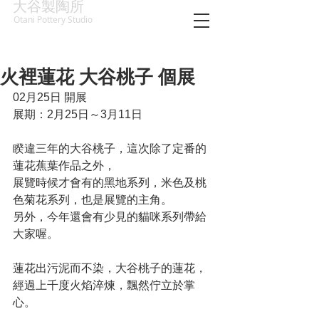
大谷製陶所
Otani Pottery Studio
火裡蓮花 大谷桃子 個展
02月25日 開展
展期：2月25日～3月11日
睽違三年的大谷桃子，這次除了定番的
蓮花蕉葉作品之外，
展覽時候才會有的黑地系列，米色及桃
色菊花系列，也是展覽的主角。
另外，今年還會有少見的貓咪系列帶給
大家喔。
蓮花出污泥而不染，大谷桃子的蓮花，
經過上千度火焰淬煉，飄然佇立於掌
心。