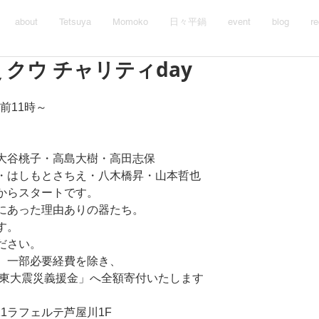
about
Tetsuya
Momoko
日々平鍋
event
blog
re
 クウ チャリティday
午前11時～
大谷桃子・高島大樹・高田志保
・はしもとさちえ・八木橋昇・山本哲也
からスタートです。
にあった理由ありの器たち。
す。
ださい。
、一部必要経費を除き、
関東大震災義援金」へ全額寄付いたします
11ラフェルテ芦屋川1F