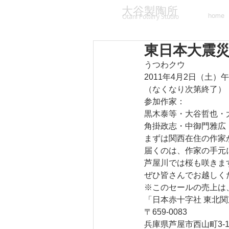
大谷製陶所
home
Otani Pottery Studio
東日本大震災
うつわクウ
2011年4月2日（土）
（なくなり次第終了）
参加作家：
黒木泰等・大谷哲也・
角掛政志・中御門雅広
まずは関西在住の作家
届くのは、作家の手元
芦屋川では桜も咲きま
ぜひ皆さんでお越しく
※このセールの売上は
「日本赤十字社 東北
〒659-0083
兵庫県芦屋市西山町3-