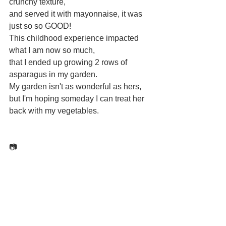
crunchy texture,
and served it with mayonnaise, it was 
just so so GOOD!
This childhood experience impacted 
what I am now so much,
that I ended up growing 2 rows of 
asparagus in my garden.
My garden isn't as wonderful as hers,
but I'm hoping someday I can treat her 
back with my vegetables.
📷
すべて表示
最新記事