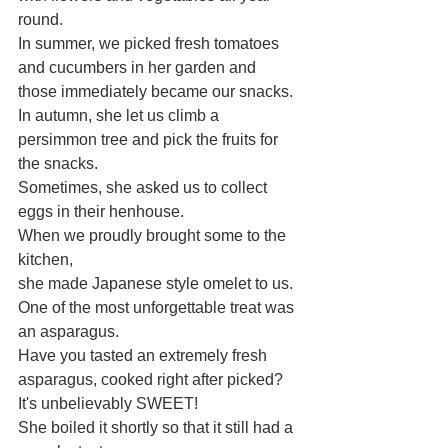
round.
In summer, we picked fresh tomatoes 
and cucumbers in her garden and 
those immediately became our snacks.
In autumn, she let us climb a 
persimmon tree and pick the fruits for 
the snacks.
Sometimes, she asked us to collect 
eggs in their henhouse.
When we proudly brought some to the 
kitchen,
she made Japanese style omelet to us.
One of the most unforgettable treat was 
an asparagus.
Have you tasted an extremely fresh 
asparagus, cooked right after picked?
It's unbelievably SWEET!
She boiled it shortly so that it still had a 