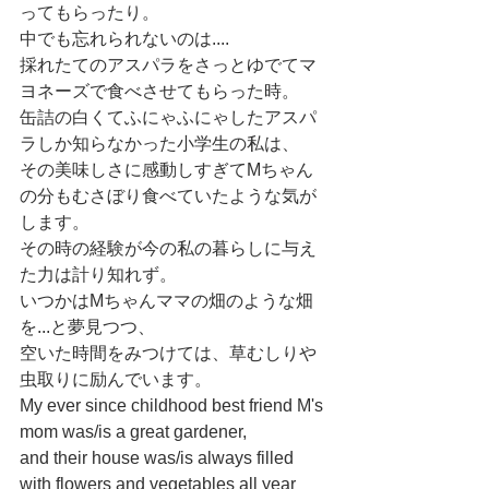
ってもらったり。
中でも忘れられないのは....
採れたてのアスパラをさっとゆでてマ
ヨネーズで食べさせてもらった時。
缶詰の白くてふにゃふにゃしたアスパ
ラしか知らなかった小学生の私は、
その美味しさに感動しすぎてMちゃん
の分もむさぼり食べていたような気が
します。
その時の経験が今の私の暮らしに与え
た力は計り知れず。
いつかはMちゃんママの畑のような畑
を...と夢見つつ、
空いた時間をみつけては、草むしりや
虫取りに励んでいます。
My ever since childhood best friend M's 
mom was/is a great gardener, 
and their house was/is always filled 
with flowers and vegetables all year 