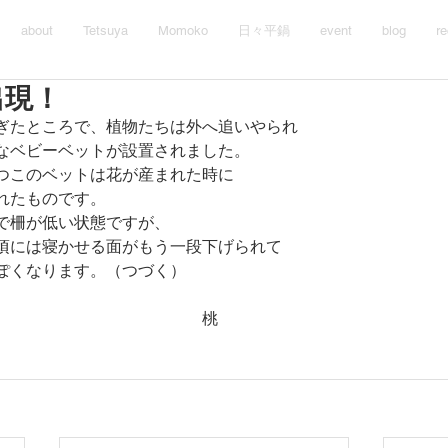
about
Tetsuya
Momoko
日々平鍋
event
blog
re
出現！
ぎたところで、植物たちは外へ追いやられ
なベビーベットが設置されました。
つこのベットは花が産まれた時に
れたものです。
で柵が低い状態ですが、
頃には寝かせる面がもう一段下げられて
ぽくなります。（つづく）
　　　　　　　　　　　　　桃