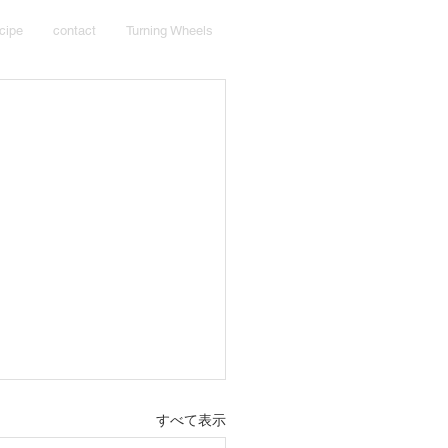
cipe
contact
Turning Wheels
すべて表示