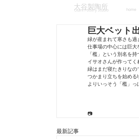
大谷製陶所
home
Otani Pottery Studio
巨大ベット
緑が産まれて寒さも過
仕事場の中心には巨大
「檻」という別名を持
イサオさんが作ってく
緑はまだ寝たきりなの
つかまり立ちを始める
よりいっそう「檻」っ
　　　　　　　　　　
📷
最新記事