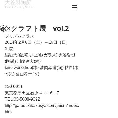
大谷製陶所
Otani Pottery Studio
家×クラフト展 vol.2
プリズムプラス
2014年2月8日（土）～16日（日）
出展
稲垣大(金属) 井上剛(ガラス) 大谷哲也
(陶磁) 川端健夫(木) 
kino workshop(木) 清岡幸道(陶) 枯白(木
と鉄) 富山孝一(木)
130-0011
東京都墨田区石原４−１６−７
TEL.03-5608-9392
http://garasukikakusya.com/prism/index.
html