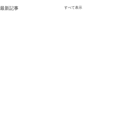
すべて表示
最新記事
コメント
「涼の器展」
生活工芸展 202