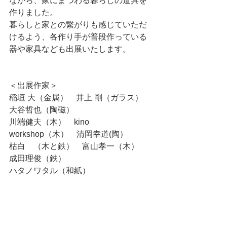
ながら、家にまつわる暮らしの道具を
作りました。
暮らしと家との繋がりも感じていただ
けるよう、各作り手が普段作っている
器や家具なども出展いたします。
＜出展作家＞
稲垣 大（金属）　井上 剛（ガラス）　
大谷哲也（陶磁）
川端健夫（木）　kino 
workshop（木）　清岡幸道(陶）　
枯白　（木と鉄）　富山孝一（木）　
成田理俊（鉄）　
ハタノワタル（和紙）