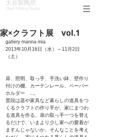
大谷製陶所
Otani Pottery Studio
家×クラフト展 vol.1
gallery manna mia
2013年10月16日（水）～11月2日
（土）
扉、照明、取っ手、手洗い鉢、壁作り
付けの棚、カーテンレール、ペーパー
ホルダー　...。
普段は器や家具など暮らしの道具をつ
くるクラフトの作り手が、家にまつわ
る道具を作る。扉の取っ手一つを替え
るだけで、いまより少し家への愛着が
ますんじゃないか。そんなことを考え