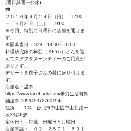
(週日與週一公休)
📷
２０１６年４月２４日（日）　12:00
～　５月21日（土）　19:00
※今回、特別に日曜日に店舗を開けま
す。
※開幕当日・4/24　14:00～16:00
料理研究家の柯亞（ KEYA）さんを迎
えてのアフタヌーンティーのご用意が
あります。
デザートを桃子さんの器に盛り付けま
す。　
店舗名：温事　
https://www.facebook.com/米力生活雜貨
鋪溫事-105945372760194/
住所：　104　台北市中山區中山北路一
段33巷6號
定休日：　毎週　日曜日と月曜日
店舗電話：　０２－２５２１－６９１