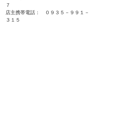
７
店主携帯電話：　０９３５－９９１－
３１５
すべて表示
最新記事