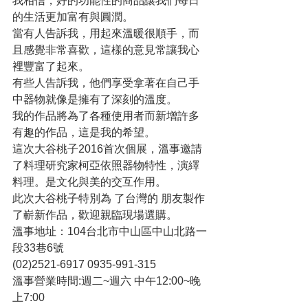
我相信，好的功能性的商品讓我們每日
的生活更加富有與圓潤。
當有人告訴我，用起來溫暖很順手，而
且感覺非常喜歡，這樣的意見常讓我心
裡豐富了起來。
有些人告訴我，他們享受拿著在自己手
中器物就像是擁有了深刻的溫度。
我的作品將為了各種使用者而新增許多
有趣的作品，這是我的希望。
這次大谷桃子2016首次個展，溫事邀請
了料理研究家柯亞依照器物特性，演繹
料理。是文化與美的交互作用。
此次大谷桃子特別為 了台灣的 朋友製作
了嶄新作品，歡迎親臨現場選購。
溫事地址：104台北市中山區中山北路一
段33巷6號
(02)2521-6917 0935-991-315
溫事營業時間:週二~週六 中午12:00~晚
上7:00