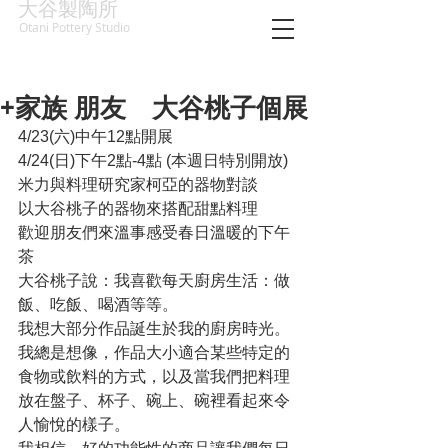
大谷製陶所
Otani Pottery Studio
+家族 朋友 大谷桃子個展
4/23(六)中午12點開展
4/24(日)下午2點-4點 (本週日特別開放)
米力與料理研究家柯亞的器物對談
以大谷桃子的器物來搭配甜點料理
歡迎朋友們來溫事感受春日溫暖的下午
茶
大谷桃子說：我喜歡每天廚房生活：做
飯、吃飯、喝酒等等。
我想大部分作品誕生於我的廚房時光。
我總是想像，作品大小適合某些特定的
食物或飲料的方式，以及當我們把料理
放在盤子、杯子、碗上、碗裡看起來令
人愉悅的樣子。