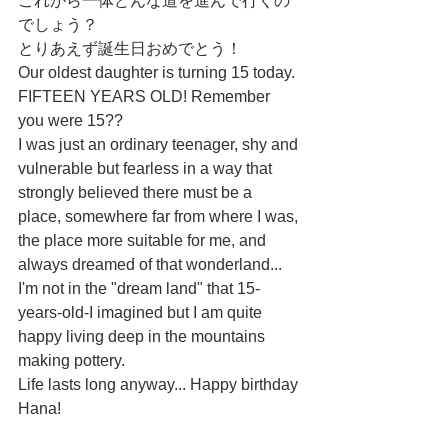
これから一体どんな道を進んで行くの
でしょう？
とりあえず誕生日おめでとう！
Our oldest daughter is turning 15 today.
FIFTEEN YEARS OLD! Remember 
you were 15??
I was just an ordinary teenager, shy and 
vulnerable but fearless in a way that 
strongly believed there must be a 
place, somewhere far from where I was, 
the place more suitable for me, and 
always dreamed of that wonderland... 
I'm not in the "dream land" that 15-
years-old-I imagined but I am quite 
happy living deep in the mountains 
making pottery. 
Life lasts long anyway... Happy birthday 
Hana! 