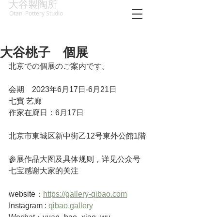
大谷製陶所
Otani Pottery Studio
大谷桃子 個展
北京での個展のご案内です。
会期　2023年6月17日-6月21日
七寶 艺廊
作家在廊日：6月17日
北京市東城区新中街乙12号東外公館1階
参展作品大图及具体规则，详见公众号
七宝感谢大家的关注
website：
https://gallery-qibao.com
Instagram : 
qibao.gallery