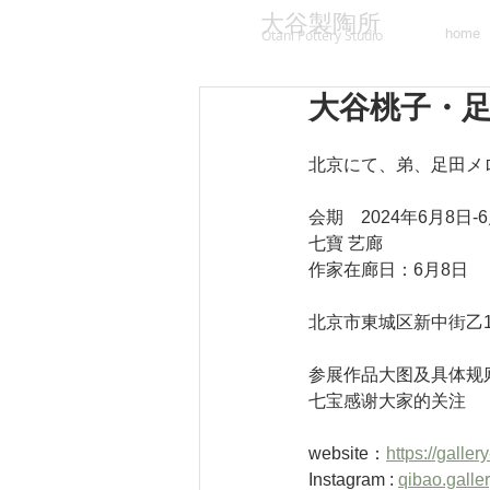
大谷製陶所
home
Otani Pottery Studio
大谷桃子・
北京にて、弟、足田メ
会期　2024年6月8日-
七寶 艺廊
作家在廊日：6月8日
北京市東城区新中街乙1
参展作品大图及具体规
七宝感谢大家的关注
website：
https://galle
Instagram : 
qibao.galle