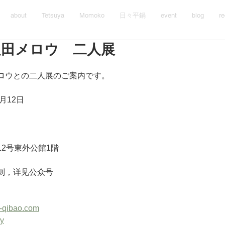
about
Tetsuya
Momoko
日々平鍋
event
blog
re
足田メロウ 二人展
ロウとの二人展のご案内です。
6月12日
2号東外公館1階
则，详见公众号
ry-qibao.com
ry