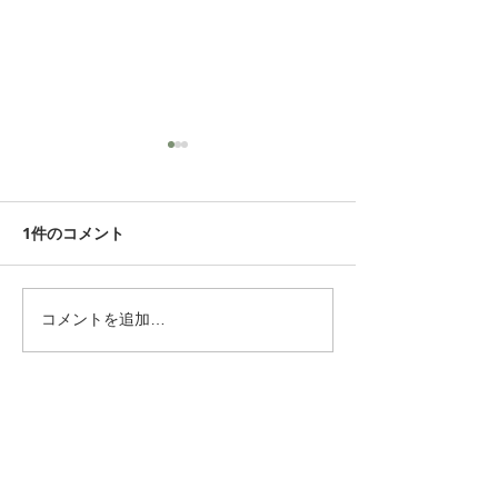
1件のコメント
「涼の器展」
生活工芸展 202
コメントを追加…
最新順
Mike Lower
6月22日
Fashion is such a visual industry, and I 