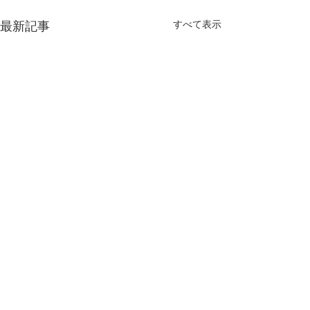
すべて表示
最新記事
1件のコメント
「涼の器展」
生活工芸展 202