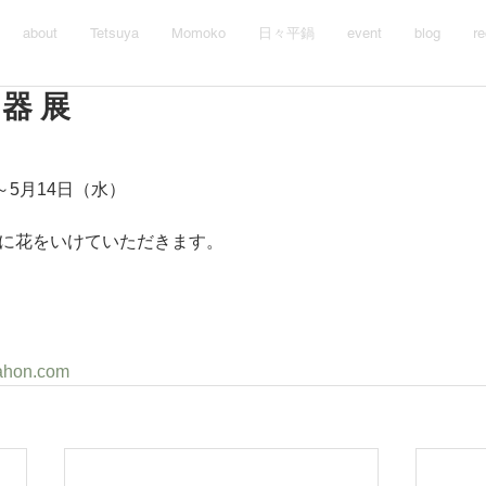
about
Tetsuya
Momoko
日々平鍋
event
blog
re
器 展
）～5月14日（水）
んに花をいけていただきます。
mahon.com