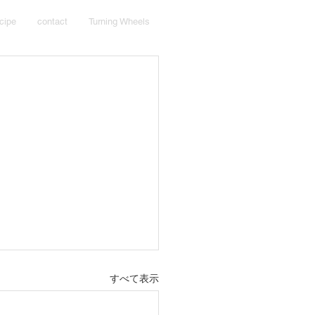
cipe
contact
Turning Wheels
すべて表示