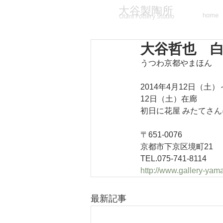
大谷製陶所
home
Otani Pottery Studio
大谷哲也 白
うつわ京都やまほん
2014年4月12日（土
12日（土）在廊
初日に花屋 みたてさ
〒651-0076
京都市下京区境町21
TEL.075-741-8114
http://www.gallery-ya
最新記事