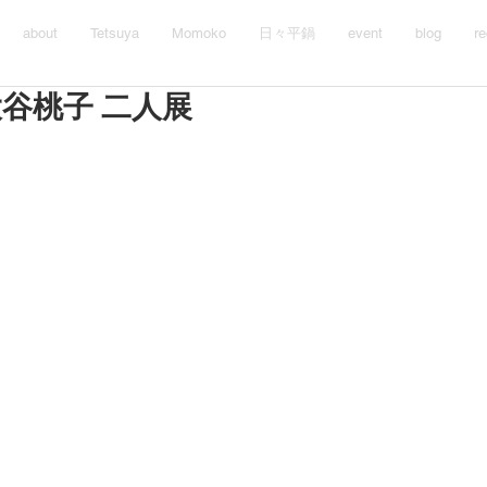
about
Tetsuya
Momoko
日々平鍋
event
blog
re
谷桃子 二人展