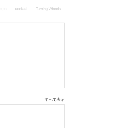
cipe
contact
Turning Wheels
すべて表示