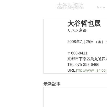
大谷製陶所
home
Otani Pottery Studio
大谷哲也展
リスン京都
2008年7月25日（金
〒600-8411　
京都市下京区烏丸通四条
TEL.075-353-6466
URL.
http://www.lisn.co.
最新記事