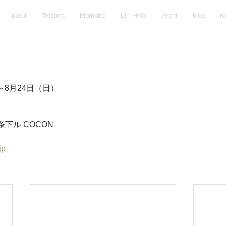
about
Tetsuya
Momoko
日々平鍋
event
blog
re
）～8月24日（日）
下ル COCON
jp