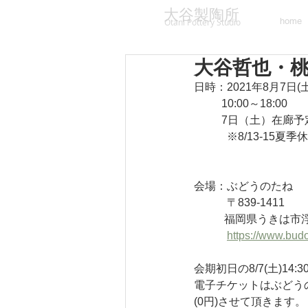
大谷製陶所
home
Otani Pottery Studio
大谷哲也・
日時：2021年8月7日(土
          10:00～18:00
          7日（土）在廊
　　　※8/13-15夏季
会場：ぶどうのたね
　　　〒839-1411
　       福岡県うきは
https://www.bu
会期初日の8/7(土)
電子チケットはぶどう
(0円)させて頂きます。