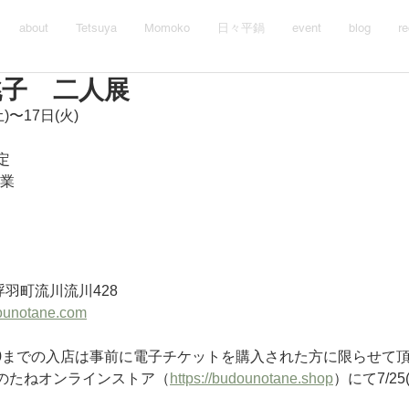
about
Tetsuya
Momoko
日々平鍋
event
blog
re
桃子 二人展
)〜17日(火)
予定
休業
市浮羽町流川流川428
dounotane.com
14:30までの入店は事前に電子チケットを購入された方に限らせて
のたねオンラインストア（
https://budounotane.shop
）にて7/25