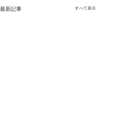
すべて表示
最新記事
コメント
「涼の器展」
生活工芸展 202