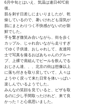
6月中旬とはいえ、気温は連日40℃前
後。
肌を刺す日差しにまいりましたが、乾
燥しているので、暑いけれども湿気が
肌にまとわりつく不快感がないのが新
鮮でした。
手を繋ぎ微笑み合いながら、街を歩く
カップル、じゃれ合いながら走りすぎ
てゆく子供達、おしゃれして、友達同
士で写真を撮るおばあちゃんのグルー
プ、上裸で肩組んでビールを飲んでる
おじさん達、、、北京の街は想像以上
に落ち付きを取り戻していて、人々は
ようやく戻って来た日常を体いっぱい
楽しんでいるようでした。
みんなの笑顔を見ていると、ビザを取
るのに少し手間取ったけれど、来て良
かった！と心底思いました。