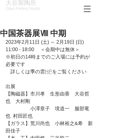
大谷製陶所
Otani Pottery Studio
中国茶器展Ⅷ 中期
2023年2月11日 (土) ～ 2月19日 (日)
11:00 - 18:00 　＜会期中は無休＞
※初日の14時までのご入場には予約が
必要です
　詳しくは季の雲
HP
をご覧ください
出展
【陶磁器】市川孝　生形由香　大谷哲
也　大村剛
　　　　　小澤章子　境道一　服部竜
也  村田匠也　　　　　　
【ガラス】荒川尚也　小林裕之&希　新
田佳子