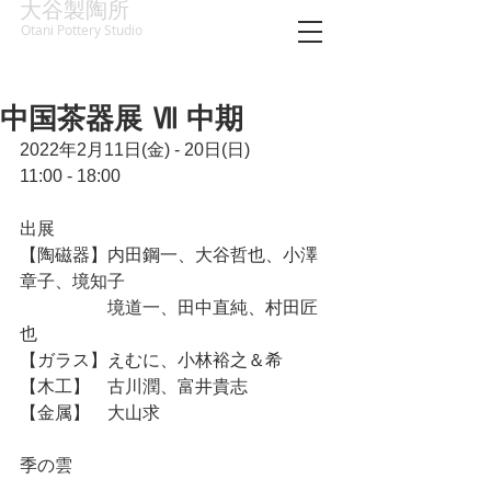
大谷製陶所
Otani Pottery Studio
中国茶器展 Ⅶ 中期
2022年2月11日(金) - 20日(日)
11:00 - 18:00 
出展
【陶磁器】内田鋼一、大谷哲也、小澤
章子、境知子
　　　　　境道一、田中直純、村田匠
也
【ガラス】えむに、小林裕之＆希
【木工】　古川潤、富井貴志
【金属】　大山求
季の雲