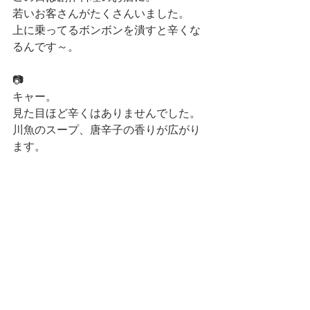
若いお客さんがたくさんいました。
上に乗ってるボンボンを潰すと辛くな
るんです～。
📷
キャー。
見た目ほど辛くはありませんでした。
川魚のスープ、唐辛子の香りが広がり
ます。
📷
小龙虾！
ザリガニです。
むっちゃ殻が硬いです。
もちろん美味しい～。
青島おかわり～！
📷