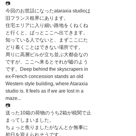
📷
今回のお世話になったataraxia studioは
旧フランス租界にあります。
住宅エリアに入り細い路地をくねくね
と行くと、ぱっとここへ出てきます。
知っている人でないと、まずここにた
どり着くことはできない場所です。
周りに高層ビルが立ち並ぶ大都会なの
ですが、ここへ来るとそれが嘘のよう
です。Deep behind the skyscrapers in 
ex-French concession stands an old 
Western style building, where Ataraxia 
studio is. It feels as if we are lost in a 
maze...
📷
送った10箱の荷物のうち2箱が税関で止
まってしまいました。
ちょっと焦りましたがなんとか無事に
初日を迎えられそうです。