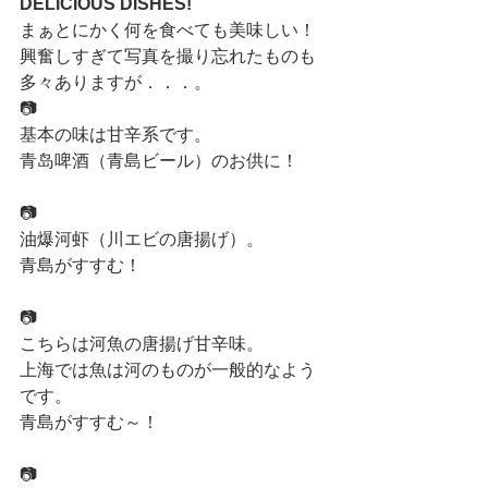
DELICIOUS DISHES!
まぁとにかく何を食べても美味しい！
興奮しすぎて写真を撮り忘れたものも
多々ありますが．．．。
📷
基本の味は甘辛系です。
青岛啤酒（青島ビール）のお供に！
📷
油爆河虾（川エビの唐揚げ）。
青島がすすむ！
📷
こちらは河魚の唐揚げ甘辛味。
上海では魚は河のものが一般的なよう
です。
青島がすすむ～！
📷