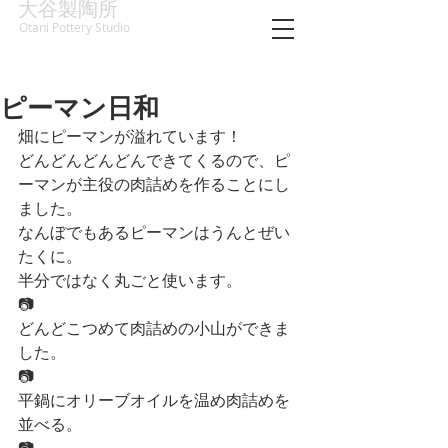
大谷製陶所
Otani Pottery Studio
ピーマン日和
畑にピーマンが溢れています！
どんどんどんどんできてくるので、ピ
ーマンが主役の肉詰めを作ることにし
ました。
なんぼでもあるピーマンはうんとぜい
たくに。
半分ではなく丸ごと使います。
📷
どんどこつめて肉詰めの小山ができま
した。
📷
平鍋にオリーブオイルを温め肉詰めを
並べる。