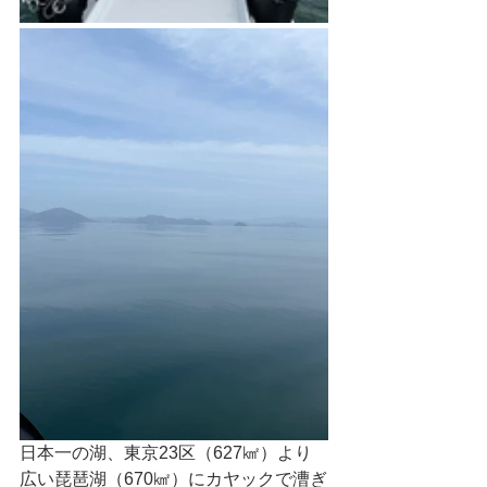
日本一の湖、東京23区（627㎢）より
広い琵琶湖（670㎢）にカヤックで漕ぎ