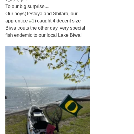
To our big surprise....
Our boys(Testuya and Shitaro, our 
apprentice 
#1
) caught 4 decent size 
Biwa trouts the other day, very special 
fish endemic to our local Lake Biwa!