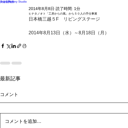
Otani Pottery Studio
大谷製陶所
2014年8月8日
読了時間: 1分
ヒナタノオト「工房からの風」から５０人の手仕事展
日本橋三越５F　リビングステージ
2014年8月13日（水）～8月18日（月）
最新記事
コメント
茶器展 VII
「涼の器展
コメントを追加…