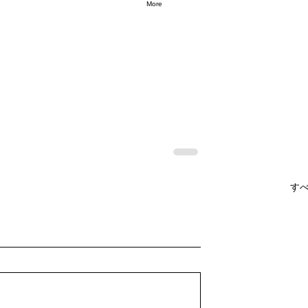
More
す
」
生活工芸展 2026