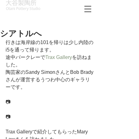
大谷製陶所
Otani Pottery Studio
シアトルへ
行きは海岸線の101を帰りは少し内陸の
i5を通って帰ります。
途中バークレーで
Trax Gallery
を訪ねま
した。
陶芸家のSandy SimonさんとBob Brady
さんが運営するうつわ中心のギャラリ
ーです。
📷
📷
Trax Galleryで紹介してもらったMary 