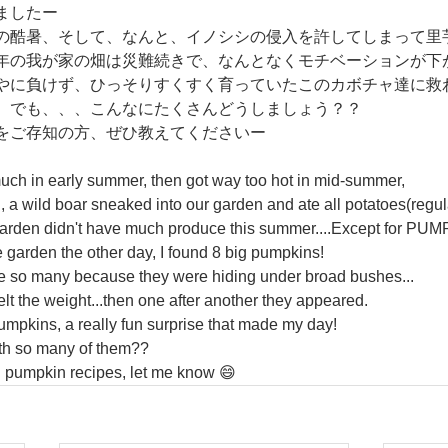
ましたー
の酷暑、そして、なんと、イノシシの侵入を許してしまって里
年の我が家の畑は災難続きで、なんとなくモチベーションが下
やに負けず、ひっそりすくすく育っていたこのカボチャ達に救
。でも、、、こんなにたくさんどうしましょう？？
をご存知の方、ぜひ教えてくださいー
uch in early summer, then got way too hot in mid-summer, 
 a wild boar sneaked into our garden and ate all potatoes(regul
 garden didn't have much produce this summer....Except for PU
e garden the other day, I found 8 big pumpkins!
ere so many because they were hiding under broad bushes...
 felt the weight...then one after another they appeared.
 pumpkins, a really fun surprise that made my day!
ith so many of them??
d pumpkin recipes, let me know 😄