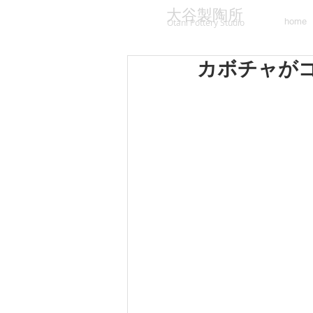
大谷製陶所
home
Otani Pottery Studio
カボチャがゴロゴ