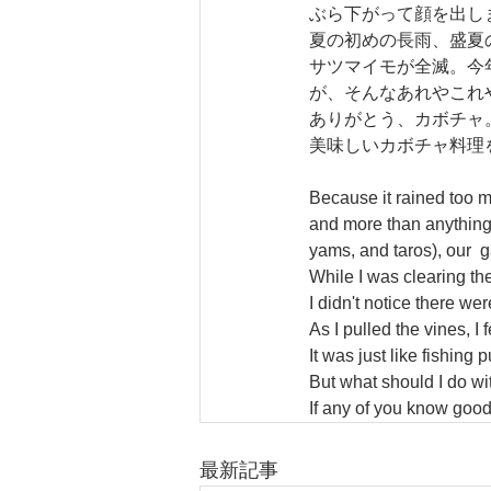
ぶら下がって顔を出し
夏の初めの長雨、盛夏
サツマイモが全滅。今
が、そんなあれやこれ
ありがとう、カボチャ
美味しいカボチャ料理
Because it rained too m
and more than anything,
yams, and taros), our 
While I was clearing th
I didn't notice there w
As I pulled the vines, I
It was just like fishing
But what should I do w
If any of you know goo
最新記事