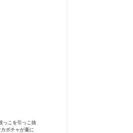
根っこを引っこ抜
なカボチャが蔓に