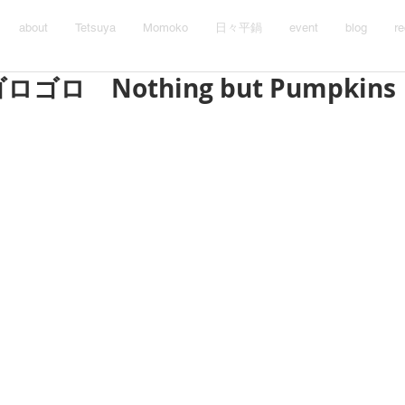
about
Tetsuya
Momoko
日々平鍋
event
blog
re
ロ Nothing but Pumpkins