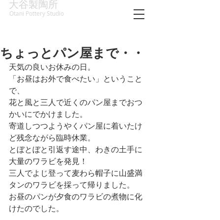
大谷製陶所
Otani Pottery Studio
ちょっとパン屋まで・・
天気の良いお休みの日。
「お昼はお外で食べたい」ということ
で、
花と風と三人で近くのパン屋までおつ
かいにでかけました。
寄道しつつようやくパン屋に着いたけ
ど残念ながら臨時休業。
とぼとぼと引返す途中、わきの土手に
大量のワラビを発見！
三人でよじ登って麦わら帽子に山盛満
タンのワラビを採って帰りました。
お昼のパンが夕食のワラビの煮物に化
けたのでした。